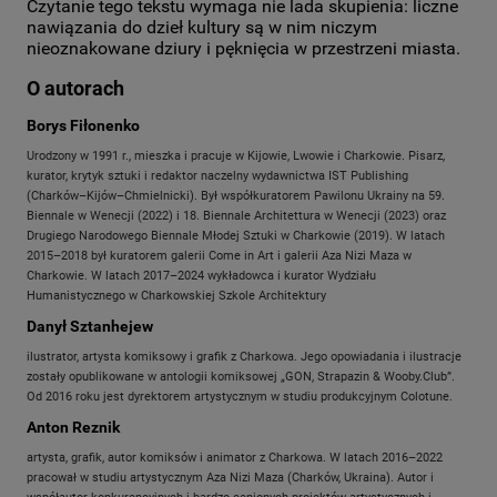
Czytanie tego tekstu wymaga nie lada skupienia: liczne
nawiązania do dzieł kultury są w nim niczym
nieoznakowane dziury i pęknięcia w przestrzeni miasta.
O autorach
Borys Fiłonenko
Urodzony w 1991 r., mieszka i pracuje w Kijowie, Lwowie i Charkowie. Pisarz,
kurator, krytyk sztuki i redaktor naczelny wydawnictwa IST Publishing
(Charków–Kijów–Chmielnicki). Był współkuratorem Pawilonu Ukrainy na 59.
Biennale w Wenecji (2022) i 18. Biennale Architettura w Wenecji (2023) oraz
Drugiego Narodowego Biennale Młodej Sztuki w Charkowie (2019). W latach
2015–2018 był kuratorem galerii Come in Art i galerii Aza Nizi Maza w
Charkowie. W latach 2017–2024 wykładowca i kurator Wydziału
Humanistycznego w Charkowskiej Szkole Architektury
Danył Sztanhejew
ilustrator, artysta komiksowy i grafik z Charkowa. Jego opowiadania i ilustracje
zostały opublikowane w antologii komiksowej „GON, Strapazin & Wooby.Club”.
Od 2016 roku jest dyrektorem artystycznym w studiu produkcyjnym Colotune.
Anton Reznik
artysta, grafik, autor komiksów i animator z Charkowa. W latach 2016–2022
pracował w studiu artystycznym Aza Nizi Maza (Charków, Ukraina). Autor i