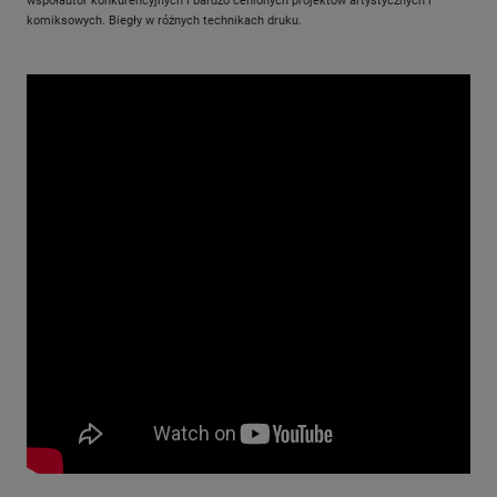
współautor konkurencyjnych i bardzo cenionych projektów artystycznych i
komiksowych. Biegły w różnych technikach druku.