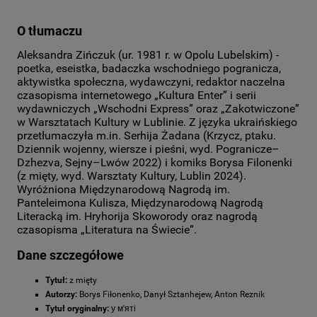
O tłumaczu
Aleksandra Zińczuk (ur. 1981 r. w Opolu Lubelskim) -
poetka, eseistka, badaczka wschodniego pogranicza,
aktywistka społeczna, wydawczyni, redaktor naczelna
czasopisma internetowego „Kultura Enter” i serii
wydawniczych „Wschodni Express” oraz „Zakotwiczone”
w Warsztatach Kultury w Lublinie. Z języka ukraińskiego
przetłumaczyła m.in. Serhija Żadana (Krzycz, ptaku.
Dziennik wojenny, wiersze i pieśni, wyd. Pogranicze–
Dzhezva, Sejny–Lwów 2022) i komiks Borysa Filonenki
(z mięty, wyd. Warsztaty Kultury, Lublin 2024).
Wyróżniona Międzynarodową Nagrodą im.
Panteleimona Kulisza, Międzynarodową Nagrodą
Literacką im. Hryhorija Skoworody oraz nagrodą
czasopisma „Literatura na Świecie”.
Dane szczegółowe
Tytuł:
z mięty
Autorzy:
Borys Fiłonenko, Danył Sztanhejew, Anton Reznik
Tytuł oryginalny:
у м'яті