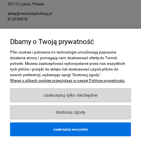
20-112 Lublin, Polska
sklep@warsztatykultury.pl
815330818
Dbamy o Twoją prywatność
Pomoc
Pliki cookies i pokrewne im technologie umożliwiają poprawne
Moje konto
działanie strony i pomagają nam dostosować ofertę do Twoich
potrzeb. Możesz zaakceptować wykorzystanie przez nas wszystkich
tych plików i przejść do sklepu lub dostosować użycie plików do
Płatności i dostawa
swoich preferencji, wybierając opcję "Dostosuj zgody".
Więcej o plikach cookies przeczytasz w naszej Polityce prywatności.
Informacje
zaakceptuj tylko niezbędne
O nas
dostosuj zgody
Płatności obsługuje:
zaakceptuj wszystkie