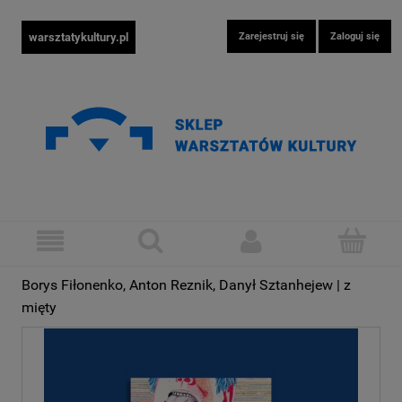
warsztatykultury.pl
Zarejestruj się
Zaloguj się
Borys Fiłonenko, Anton Reznik, Danył Sztanhejew | z
mięty