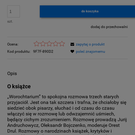
do koszyka
szt.
dodaj do przechowalni
Ocena:
zapytaj o produkt
Kod produktu:
9F7F-890D2
poleć znajomemu
Opis
O książce
„Worochtarium” to spokojna rozmowa trzech starych
przyjaciół. Jest ona tak szczera i trafna, że chciałoby się
siedzieć obok pisarzy, słuchać i od czasu do czasu
włączyć się w rozmowę lub odwzajemnić uśmiech,
będący cichym zrozumieniem. Rozmowę prowadzą Jurij
Andruchowycz, Ołeksandr Bojczenko, moderuje Orest
Drul. Rozmowy o narodzinach książek, krytyków i