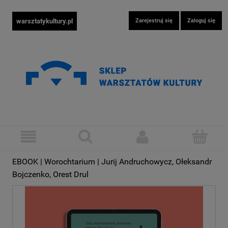
warsztatykultury.pl
Zarejestruj się
Zaloguj się
EBOOK | Worochtarium | Jurij Andruchowycz, Ołeksandr
Bojczenko, Orest Drul