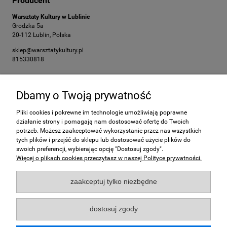
Producent
Warsztaty Kultury w Lublinie
Grodzka 5a
20-112 Lublin, Polska
sklep@warsztatykultury.pl
815330818
Dbamy o Twoją prywatność
Pomoc
Pliki cookies i pokrewne im technologie umożliwiają poprawne
Moje konto
działanie strony i pomagają nam dostosować ofertę do Twoich
potrzeb. Możesz zaakceptować wykorzystanie przez nas wszystkich
tych plików i przejść do sklepu lub dostosować użycie plików do
Płatności i dostawa
swoich preferencji, wybierając opcję "Dostosuj zgody".
Więcej o plikach cookies przeczytasz w naszej Polityce prywatności.
Informacje
zaakceptuj tylko niezbędne
O nas
dostosuj zgody
Płatności obsługuje: