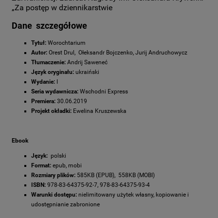
„Za postęp w dziennikarstwie
Dane szczegółowe
Tytuł:
Worochtarium
Autor:
Orest Drul, Ołeksandr Bojczenko, Jurij Andruchowycz
Tłumaczenie:
Andrij Saweneć
Język oryginału:
ukraiński
Wydanie:
I
Seria wydawnicza:
Wschodni Express
Premiera:
30.06.2019
Projekt okładki:
Ewelina Kruszewska
Ebook
Język:
polski
Format:
epub, mobi
Rozmiary plików:
585KB (EPUB), 558KB (MOBI)
ISBN:
978-83-64375-92-7, 978-83-64375-93-4
Warunki dostępu:
nielimitowany użytek własny, kopiowanie i
udostępnianie zabronione