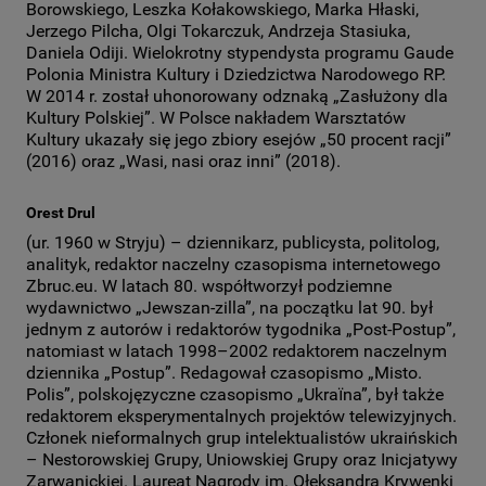
Borowskiego, Leszka Kołakowskiego, Marka Hłaski,
Jerzego Pilcha, Olgi Tokarczuk, Andrzeja Stasiuka,
Daniela Odiji. Wielokrotny stypendysta programu Gaude
Polonia Ministra Kultury i Dziedzictwa Narodowego RP.
W 2014 r. został uhonorowany odznaką „Zasłużony dla
Kultury Polskiej”. W Polsce nakładem Warsztatów
Kultury ukazały się jego zbiory esejów „50 procent racji”
(2016) oraz „Wasi, nasi oraz inni” (2018).
Orest Drul
(ur. 1960 w Stryju) – dziennikarz, publicysta, politolog,
analityk, redaktor naczelny czasopisma internetowego
Zbruc.eu. W latach 80. współtworzył podziemne
wydawnictwo „Jewszan-zilla”, na początku lat 90. był
jednym z autorów i redaktorów tygodnika „Post-Postup”,
natomiast w latach 1998–2002 redaktorem naczelnym
dziennika „Postup”. Redagował czasopismo „Misto.
Polis”, polskojęzyczne czasopismo „Ukraїna”, był także
redaktorem eksperymentalnych projektów telewizyjnych.
Członek nieformalnych grup intelektualistów ukraińskich
– Nestorowskiej Grupy, Uniowskiej Grupy oraz Inicjatywy
Zarwanickiej. Laureat Nagrody im. Ołeksandra Krywenki