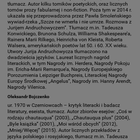
tłumacz. Autor kilku tomików poetyckich, oraz licznych
tomów prozy fabularnej i non-fiction. Poza tym w 2014 r.
ukazała się przeprowadzona przez Pawła Smoleńskiego
wywiad-rzeka „Szcze ne wmerła i nie umrze. Rozmowa z
Jurijem Andruchowyczem”. Tłumacz m.in. Tadeusza
Konwickiego, Brunona Schulza, Williama Shakespeare’a,
Rainera Marii Rilkego, Heinricha von Kleista, Roberta
Walsera, amerykańskich poetów lat 50. i 60. ХХ wieku.
Utwory Jurija Andruchowycza tłumaczono na
dwadzieścia języków. Laureat licznych nagród
literackich, w tym Nagrody im. Herdera, Nagrody Pokoju
im. Ericha-Marii Remarque’a, Nagrody Europejskiego
Porozumienia Leipziger Buchpreis, Literackiej Nagrody
Europy Środkowej „Angelus”, Nagrody im. Hanny Arendt,
Nagrody Vilenica.
Ołeksandr Bojczenko
ur. 1970 w Czerniowcach – krytyk literacki i badacz
literatury, eseista, tłumacz. Autor zbiorów esejów: „Coś w
rodzaju chautauqua” (2003), „Chautauqua plus” (2004),
„Byle książka” (2001), „Moi wśród obcych” (2012),
„Mniej/Więcej” (2015). Autor licznych przekładów z
języka polskiego i rosyjskiego, tłumacz m.in. Tadeusza