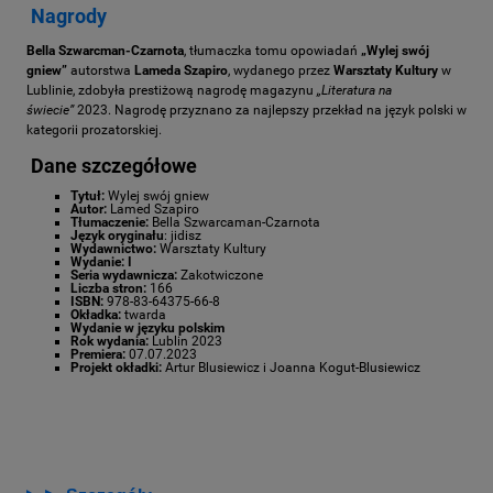
Nagrody
Bella Szwarcman-Czarnota
, tłumaczka tomu opowiadań
„Wylej swój
gniew”
autorstwa
Lameda Szapiro
, wydanego przez
Warsztaty Kultury
w
Lublinie, zdobyła prestiżową nagrodę magazynu
„Literatura na
świecie”
2023. Nagrodę przyznano za najlepszy przekład na język polski w
kategorii prozatorskiej.
Dane szczegółowe
Tytuł:
Wylej swój gniew
Autor:
Lamed Szapiro
Tłumaczenie:
Bella Szwarcaman-Czarnota
Język oryginału
: jidisz
Wydawnictwo:
Warsztaty Kultury
Wydanie: I
Seria wydawnicza:
Zakotwiczone
Liczba stron:
166
ISBN:
978-83-64375-66-8
Okładka:
twarda
Wydanie w języku polskim
Rok wydania:
Lublin 2023
Premiera:
07.07.2023
Projekt okładki:
Artur Blusiewicz i Joanna Kogut-Blusiewicz