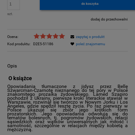
do koszyka
szt.
dodaj do przechowalni
Ocena:
zapytaj o produkt
Kod produktu:
D2E5-51186
poleć znajomemu
Opis
O książce
Opowiadania tłumaczone z jidysz przez Bellę
Szwarcman-Czarnotę nieznanego do tej pory w Polsce
znakomitego prozaika żydowskiego. Lamed Szapiro
pochodził z Ukrainy, pierwsze kroki literackie stawiał w
Warszawie, rozwinął się twórczo w Nowym Jorku i Los
Angeles, gdzie spędził resztę życia. Po raz pierwszy w
Polsce ukazuje się zbiór jego krótkich form
prozatorskich. Jego opowiadania odwołują się do
tematów bolesnych, tj. pogromów żydowskich, relacji
sąsiedzkich oraz wątków uniwersalnych jak miłość i
samotność, szczególnie w relacjach między kobietą a
mężczyzną.