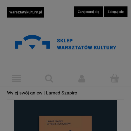
warsztatykultury.pl
Zarejestruj się
Zaloguj się
Wylej swój gniew | Lamed Szapiro