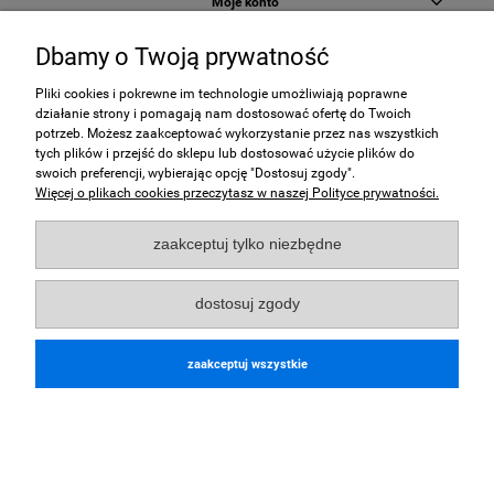
Moje konto
Dbamy o Twoją prywatność
Płatności i dostawa
Pliki cookies i pokrewne im technologie umożliwiają poprawne
Informacje
działanie strony i pomagają nam dostosować ofertę do Twoich
potrzeb. Możesz zaakceptować wykorzystanie przez nas wszystkich
tych plików i przejść do sklepu lub dostosować użycie plików do
O nas
swoich preferencji, wybierając opcję "Dostosuj zgody".
Więcej o plikach cookies przeczytasz w naszej Polityce prywatności.
Płatności obsługuje:
zaakceptuj tylko niezbędne
dostosuj zgody
pokaż pełną wersję strony
zaakceptuj wszystkie
Sklep internetowy Shoper.pl