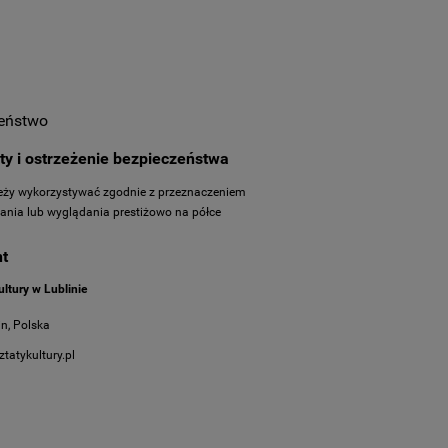
eństwo
aty i ostrzeżenie bezpieczeństwa
eży wykorzystywać zgodnie z przeznaczeniem
ytania lub wyglądania prestiżowo na półce
t
ltury w Lublinie
in, Polska
tatykultury.pl