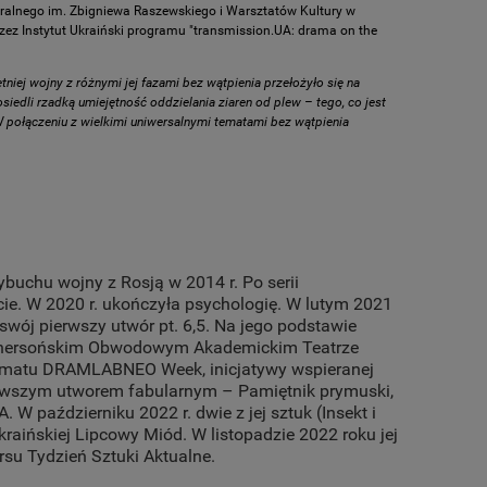
Teatralnego im. Zbigniewa Raszewskiego i Warsztatów Kultury w
ez Instytut Ukraiński programu "transmission.UA: drama on the
etniej wojny z różnymi jej fazami bez wątpienia przełożyło się na
siedli rzadką umiejętność oddzielania ziaren od plew – tego, co jest
 połączeniu z wielkimi uniwersalnymi tematami bez wątpienia
wybuchu wojny z Rosją w 2014 r. Po serii
ie. W 2020 r. ukończyła psychologię. W lutym 2021
swój pierwszy utwór pt. 6,5. Na jego podstawie
 w Chersońskim Obwodowym Akademickim Teatrze
ramatu DRAMLABNEO Week, inicjatywy wspieranej
ierwszym utworem fabularnym – Pamiętnik prymuski,
A. W październiku 2022 r. dwie z jej sztuk (Insekt i
kraińskiej Lipcowy Miód. W listopadzie 2022 roku jej
kursu Tydzień Sztuki Aktualne.