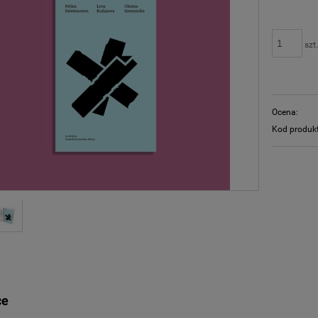
szt
Ocena:
Kod produk
ce