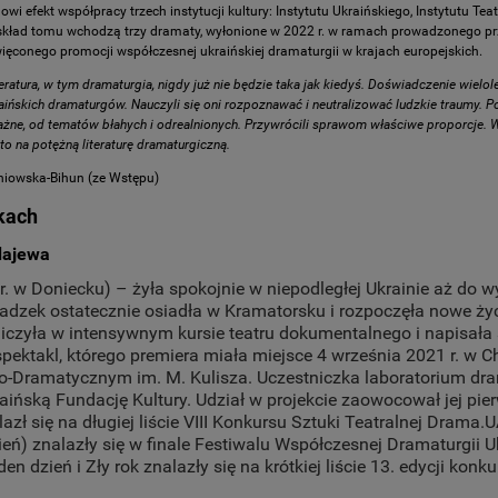
nowi efekt współpracy trzech instytucji kultury: Instytutu Ukraińskiego, Instytutu 
 skład tomu wchodzą trzy dramaty, wyłonione w 2022 r. w ramach prowadzonego prz
ięconego promocji współczesnej ukraińskiej dramaturgii w krajach europejskich.
teratura, w tym dramaturgia, nigdy już nie będzie taka jak kiedyś. Doświadczenie wielol
aińskich dramaturgów. Nauczyli się oni rozpoznawać i neutralizować ludzkie traumy. Po
ne, od tematów błahych i odrealnionych. Przywrócili sprawom właściwe proporcje. W
 to na potężną literaturę dramaturgiczną.
iowska-Bihun (ze Wstępu)
kach
dajewa
 r. w Doniecku) – żyła spokojnie w niepodległej Ukrainie aż do 
adzek ostatecznie osiadła w Kramatorsku i rozpoczęła nowe życ
niczyła w intensywnym kursie teatru dokumentalnego i napisała 
spektakl, którego premiera miała miejsce 4 września 2021 r.
-Dramatycznym im. M. Kulisza. Uczestniczka laboratorium d
raińską Fundację Kultury. Udział w projekcie zaowocował jej p
lazł się na długiej liście VIII Konkursu Sztuki Teatralnej Drama.U
eń) znalazły się w finale Festiwalu Współczesnej Dramaturgii U
den dzień i Zły rok znalazły się na krótkiej liście 13. edycji kon