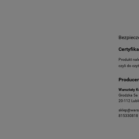
Bezpiecz
Certyfik
Produkt nal
czyli do cz
Producen
Warsztaty Ku
Grodzka 5a
20-112 Lubl
sklep@warsz
815330818