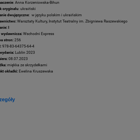
aczenie
: Anna Korzeniowska-Bihun
k oryginału
: ukraiński
nie dwujęzyczne
: w języku polskim i ukraińskim
wnictwo:
Warsztaty Kultury, Instytut Teatralny im. Zbigniewa Raszewskiego
nie: I
a wydawnicza:
Wschodni Express
ba stron:
256
:
978-83-64375-64-4
wydania:
Lublin 2023
iera:
08.07.2023
dka:
miękka ze skrzydełkami
kt okładki:
Ewelina Kruszewska
zegóły