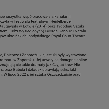
ko scenarzystka współpracowała z kanałami
iczyła w festiwalu teatralnym Heidelberger
augavpils w Łotwie (2014) oraz Tygodniu Sztuki
atrem Ludzi Wysiedlonych) Georga Genoux i Natalii
gów ukraińskich londyńskiego Royal Court Theatre.
e, Dnieprze i Zaporożu. Jej sztuki były wystawiane
Dramatu w Zaporożu. Jej utwory są dostępne online
ajdują się takie dramaty jak Czyjaś krew, Nie
., oraz Babcia i dziadek uprawiają seks, jaki
 W lipcu 2022 r. jej sztuka Oszczędzajcie prąd