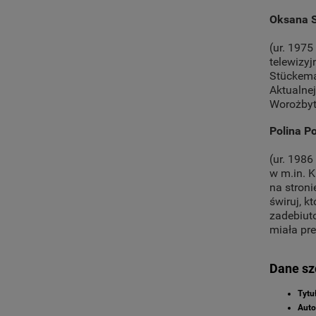
Oksana 
(ur. 1975
telewizyj
Stückema
Aktualne
Worożbyt
Polina P
(ur. 1986
w m.in. K
na stron
świruj, k
zadebiut
miała pre
Dane s
Tytuł
Auto