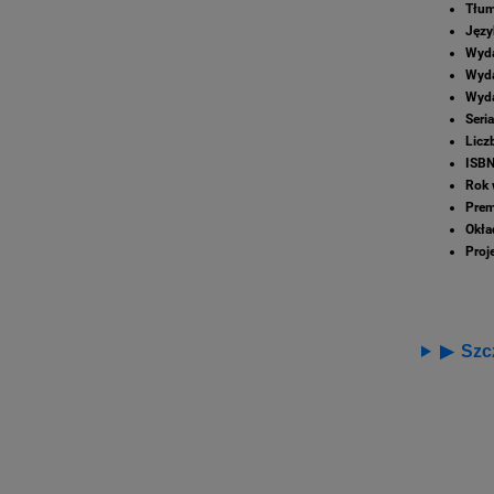
Tłum
Języ
Wyda
Wyda
Wyda
Seri
Licz
ISBN
Rok 
Prem
Okła
Proje
▶
Szc