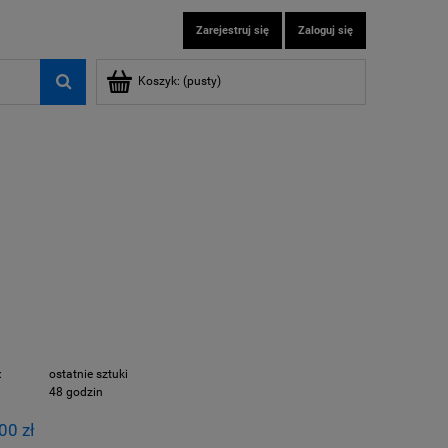
Zarejestruj się
Zaloguj się
Koszyk:
(pusty)
:
ostatnie sztuki
48 godzin
00 zł