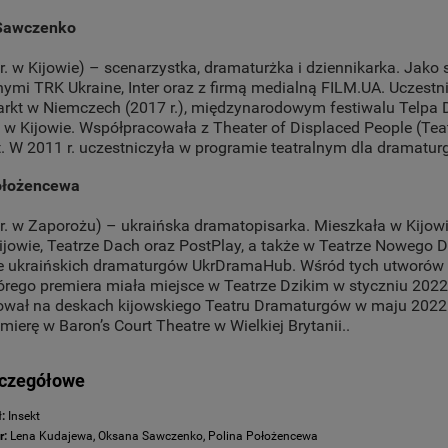
Sawczenko
 r. w Kijowie) – scenarzystka, dramaturżka i dziennikarka. Ja
nymi TRK Ukraine, Inter oraz z firmą medialną FILM.UA. Uczestn
rkt w Niemczech (2017 r.), międzynarodowym festiwalu Telpa D
j w Kijowie. Współpracowała z Theater of Displaced People (Te
. W 2011 r. uczestniczyła w programie teatralnym dla dramatur
ołożencewa
 r. w Zaporożu) – ukraińska dramatopisarka. Mieszkała w Kijowi
ijowie, Teatrze Dach oraz PostPlay, a także w Teatrze Nowego 
ie ukraińskich dramaturgów UkrDramaHub. Wśród tych utworów zn
tórego premiera miała miejsce w Teatrze Dzikim w styczniu 2022 r
ował na deskach kijowskiego Teatru Dramaturgów w maju 2022 r.
mierę w Baron’s Court Theatre w Wielkiej Brytanii..
zczegółowe
:
Insekt
r:
Lena Kudajewa, Oksana Sawczenko, Polina Położencewa