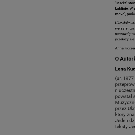
"Insekt" sta
Lublinie. W
move", pośw
Ukraińska li
warsztat ukr
naprawdę waż
przełoży się
Anna Korzen
O Autor
Lena Ku
(ur. 1977
przeprow
r. uczest
powstał 
Muzyczno
przez Uk
który zna
Jeden dzi
teksty Je