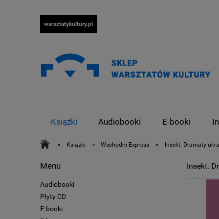
warsztatykultury.pl
Książki
Audiobooki
E-booki
I
»
»
»
Książki
Wschodni Express
Insekt. Dramaty ukra
Menu
Insekt. D
Audiobooki
Płyty CD
E-booki